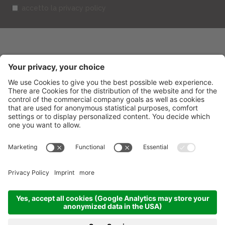
accetto la privacy policy
BELVEDERE HOTEL
CIN: IT099013A1R52RUT2S
V.le Gramsci 95
-
47838
Riccione
(RN) Italia
Tel.
+39 0541 601506
Fax
+39 0541 691394
info@belvederericcione.com
Part. IVA 01603580406
Credits
Sitemap
Impostazione dei Cookies
Privacy
produced by