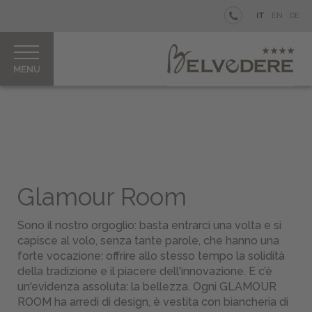
BELVEDERE
IT
EN
DE
Your
private
Island
Camere
&
Junior
Suites
Ristorante
&
Glamour Room
Bar
La
Sono il nostro orgoglio: basta entrarci una volta e si
nostra
capisce al volo, senza tante parole, che hanno una
piscina
forte vocazione: offrire allo stesso tempo la solidità
Aperitivi
della tradizione e il piacere dell'innovazione. E c’è
&
un'evidenza assoluta: la bellezza. Ogni GLAMOUR
Parties
ROOM ha arredi di design, è vestita con biancheria di