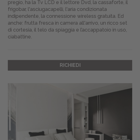
pregio, ha la Tv LCD e il lettore Dvd, la cassaforte, il
Dove
frigobar, l'asciugacapelli, l'aria condizionata
siamo
indipendente, la connessione wireless gratuita. Ed
Pet
anche: frutta fresca in camera all'arrivo, un ricco set
friendly
di cortesia, il telo da spiaggia e l’accappatoio in uso,
ciabattine.
BEACH
WELLNESS
RICHIEDI
-
Magazine
Webcam
PRENOTA