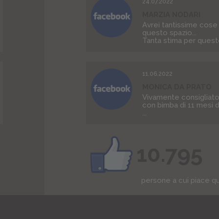
24.07.2022
MARZIA NODARI
Avrei tantissime cose 
questo spazio...
Tanta stima per questo
11.06.2022
MONICA DA PRATO
Vivamente consigliato
con bimba di 11 mesi 
...
10.795
persone a cui piace q