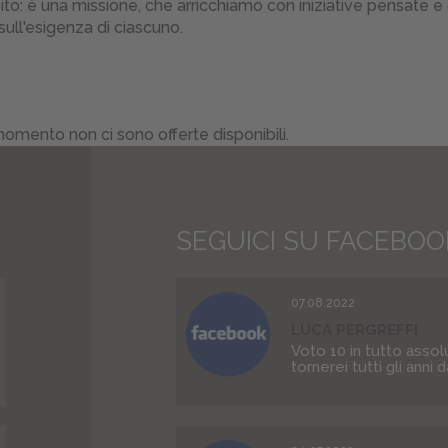
to: è una missione, che arricchiamo con iniziative pensate e 
sull'esigenza di ciascuno.
omento non ci sono offerte disponibili.
SEGUICI SU FACEBOO
07.08.2022
LUCA PERGREFFI
Voto 10 in tutto assol
tornerei tutti gli anni 