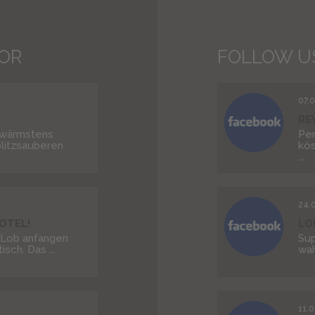
SOR
FOLLOW U
07.
RE
 wärmstens
Per
litzsauberen
kös
...
24.
OTEL!
LO
m Lob anfangen
Sup
isch. Das ...
wah
11.