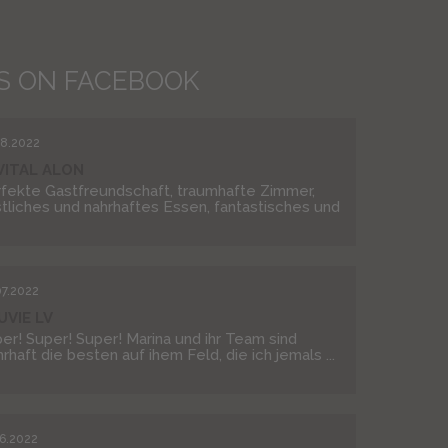
S ON FACEBOOK
08.2022
VITAL ALON
fekte Gastfreundschaft, traumhafte Zimmer,
tliches und nahrhaftes Essen, fantastisches und
07.2022
UVIE LV
er! Super! Super! Marina und ihr Team sind
rhaft die besten auf ihem Feld, die ich jemals ...
06.2022