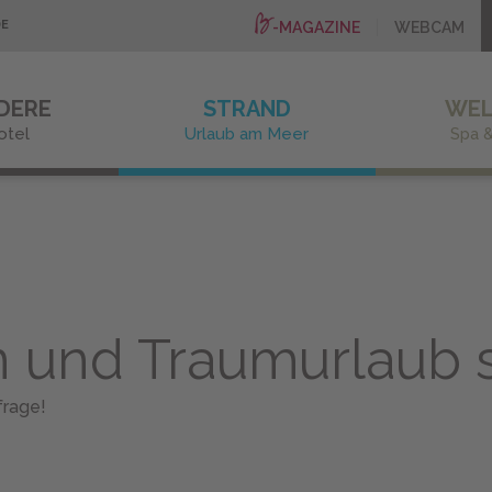
DE
-MAGAZINE
WEBCAM
DERE
STRAND
WEL
otel
Urlaub am Meer
Spa 
 und Traumurlaub 
frage!