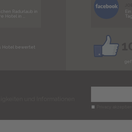
JO
schen Radurlaub in
Ein
 Hotel in ...
Tag
1
s Hotel bewertet
gef
igkeiten und Informationen
Privacy akzeptie