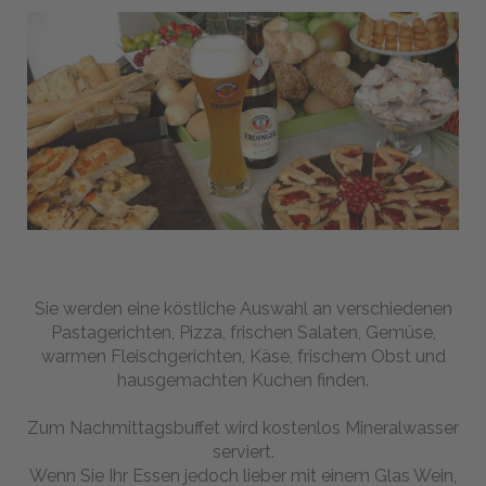
Fahrräder
Fahrrad
mieten
Fahrradtouren:
Italien
entdecken
Wochen-
Fotos
Gran
Fondos
Trainingcamps
Sie werden eine köstliche Auswahl an verschiedenen
Healthy
Pastagerichten, Pizza, frischen Salaten, Gemüse,
Food
warmen Fleischgerichten, Käse, frischem Obst und
Be
hausgemachten Kuchen finden.
Active
Belvedere
Zum Nachmittagsbuffet wird kostenlos Mineralwasser
Spa
serviert.
&
Wenn Sie Ihr Essen jedoch lieber mit einem Glas Wein,