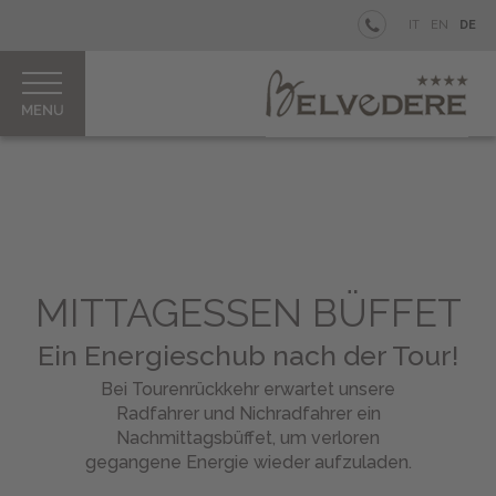
BELVEDERE
IT
EN
DE
STRAND
WELLNESS
BIKE
Zimmer
&
Junior
MITTAGESSEN BÜFFET
Suites
Ein Energieschub nach der Tour!
Gut
zu
Bei Tourenrückkehr erwartet unsere
Wissen
Radfahrer und Nichradfahrer ein
Fahrrad
Nachmittagsbüffet, um verloren
Verleih
gegangene Energie wieder aufzuladen.