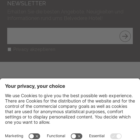
NEWSLETTER
Erhalten Sie die besten Angebote, Neuigkeiten und
Informationen rund ums Belvedere Hotel!
Privacy akzeptieren
BELVEDERE HOTEL
CIN: IT099013A1R52RUT2S
V.le Gramsci 95
-
47838
Riccione
(RN) Italien
Tel.
+39 0541 601506
Fax
+39 0541 691394
info@belvederericcione.com
MwSt-Nr. 01603580406
Impressum
Sitemap
Cookie Einstellungen
Privacy