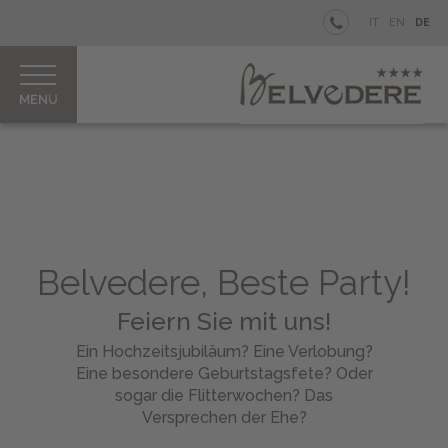
BELVEDERE
IT
EN
DE
STRAND
WELLNESS
BIKE
Zimmer
&
Junior
Belvedere, Beste Party!
Suites
Feiern Sie mit uns!
Gut
zu
Ein Hochzeitsjubiläum? Eine Verlobung?
Wissen
Eine besondere Geburtstagsfete? Oder
Fahrrad
sogar die Flitterwochen? Das
Verleih
Versprechen der Ehe?