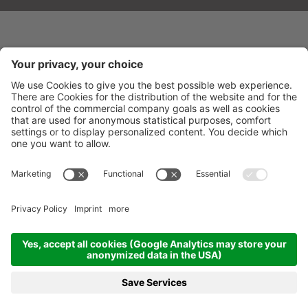
BELVEDERE HOTEL
CIN: IT099013A1R52RUT2S
V.le Gramsci 95
-
47838
Riccione
(RN) Italien
Tel.
+39 0541 601506
Fax
+39 0541 691394
info@belvederericcione.com
MwSt-Nr. 01603580406
Impressum
Sitemap
Cookie Einstellungen
Privacy
produced by