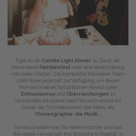
Webcam
BUCHEN
Egal ob ein
Candle Light Dinner
zu Zweit, ein
Senden Sie uns Ihre
besonderes
Familienfest
oder eine Veranstaltung
mit vielen Gästen. Das komplette Belvedere Team
Anfrage
steht Ihnen jederzeit zur Verfügung, um diesen
Moment in einen fantastischen Abend voller
Enthusiasmus
und
Überraschungen
zu
verwandeln: wir planen nach Wunsch und bis ins
Detail: die Tischdekoration, das Menü, die
Choreographie
,
die Musik
....
Sie entscheiden was Sie feiern möchten und das
Belvedere verwandelt Ihre Wünsche in Realität. In