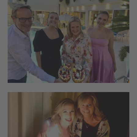
Beauty
Mit
uns
feiern
Im
Herzen
Italiens
Preise
&
Angebote
Preisliste
Angebote
Stornierungsbedingungen
Transfer
News
-
Magazine