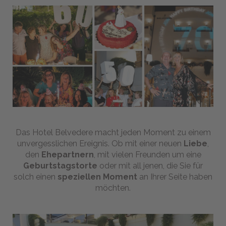
Fahrräder
Fahrrad
mieten
Fahrradtouren:
Italien
entdecken
Wochen-
Fotos
Gran
Fondos
Trainingcamps
Das Hotel Belvedere macht jeden Moment zu einem
unvergesslichen Ereignis. Ob mit einer neuen
Liebe
,
Healthy
den
Ehepartnern
, mit vielen Freunden um eine
Food
Geburtstagstorte
oder mit all jenen, die Sie für
Be
solch einen
speziellen Moment
an Ihrer Seite haben
Active
möchten.
Belvedere
Spa
&