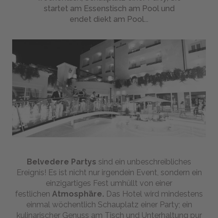
wir
startet am Essenstisch am Pool und
uns
endet diekt am Pool...
befinden
Pet
friendly
STRAND
WELLNESS
BIKE
-
Magazine
Belvedere Partys
sind ein unbeschreibliches
Ereignis! Es ist nicht nur irgendein Event, sondern ein
einzigartiges Fest umhüllt von einer
Webcam
festlichen
Atmosphäre.
Das Hotel wird mindestens
einmal wöchentlich Schauplatz einer Party; ein
kulinarischer Genuss am Tisch und Unterhaltung pur