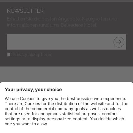
NEWSLETTER
Erhalten Sie die besten Angebote, Neuigkeiten und
Informationen rund ums Belvedere Hotel!
Privacy akzeptieren
BELVEDERE HOTEL
CIN: IT099013A1R52RUT2S
V.le Gramsci 95
-
47838
Riccione
(RN) Italien
Tel.
+39 0541 601506
Fax
+39 0541 691394
info@belvederericcione.com
MwSt-Nr. 01603580406
Impressum