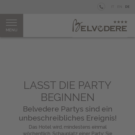
BELVEDERE
IT
EN
DE
Your
private
Island
Zimmer
&
Junior
Suites
Restaurant
&
LASST DIE PARTY
Bar
Unser
BEGINNEN
Lagunenpool
Belvedere Partys sind ein
Aperitif
trifft
unbeschreibliches Ereignis!
Party
Das Hotel wird, mindestens einmal
Wo
wöchentlich, Schauplatz einer Party; Sie